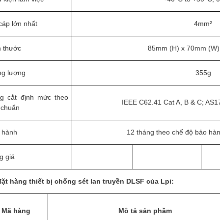
cáp lớn nhất
4mm²
h thước
85mm (H) x 70mm (W)
ng lượng
355g
g cắt định mức theo
IEEE C62.41 Cat A, B & C; AS1
u chuẩn
 hành
12 tháng theo chế độ bảo hàn
g giá
ặt hàng thiết bị chống sét lan truyền DLSF của Lpi:
Mã hàng
Mô tả sản phầm