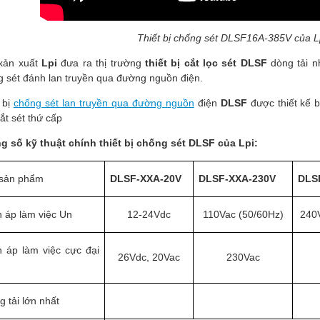
Thiết bị chống sét DLSF16A-385V của L
xản xuất
Lpi
đưa ra thị trường
thiết bị cắt lọc sét DLSF
dòng tải n
 sét đánh lan truyền qua đường nguồn điện.
 bị
chống sét lan truyền qua đường nguồn
điện
DLSF
được thiết kế b
cắt sét thứ cấp
g số kỹ thuật chính thiết bị chống sét DLSF của Lpi:
sản phẩm
DLSF-XXA-20V
DLSF-XXA-230V
DLS
n áp làm việc Un
12-24Vdc
110Vac (50/60Hz)
240
n áp làm việc cực đại
26Vdc, 20Vac
230Vac
 tải lớn nhất