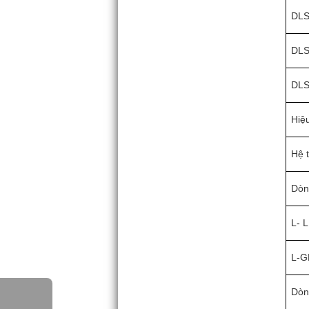
DLS
DLS
DLS
Hiệ
Hệ 
Dòn
L- L
L-
Dòn