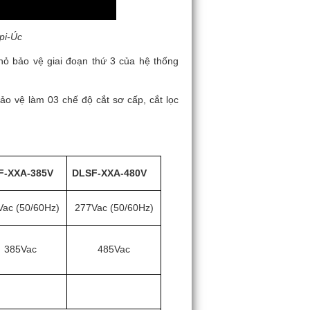
pi-Úc
hỏ bảo vệ giai đoạn thứ 3 của hệ thống
ảo vệ làm 03 chế độ cắt sơ cấp, cắt lọc
F-XXA-385V
DLSF-XXA-480V
Vac (50/60Hz)
277Vac (50/60Hz)
385Vac
485Vac