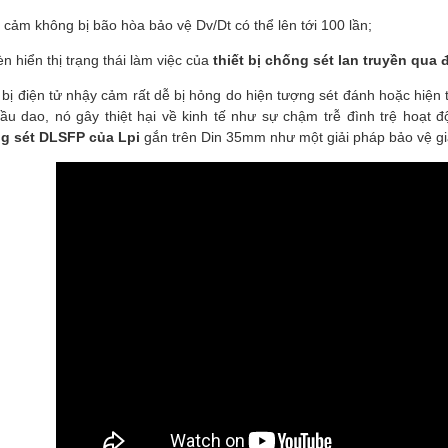
cảm không bị bão hòa bảo vệ Dv/Dt có thể lên tới 100 lần;
n hiển thị trạng thái làm việc của
thiết bị chống sét lan truyền qu
 bị điện tử nhậy cảm rất dễ bị hỏng do hiện tượng sét đánh hoặc hiện
u dao, nó gây thiệt hại về kinh tế như sự chậm trễ đình trệ hoạt đ
g sét DLSFP của Lpi
gắn trên Din 35mm như một giải pháp bảo vệ giai