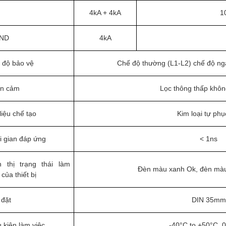
4kA + 4kA
1
GND
4kA
 độ bảo vệ
Chế độ thường (L1-L2) chế độ n
n cảm
Lọc thông thấp khô
liệu chế tạo
Kim loại tự phụ
i gian đáp ứng
< 1ns
n thị trạng thái làm
Đèn màu xanh Ok, đèn màu
 của thiết bị
 đặt
DIN 35mm
 kiện làm việc
-40°C to +50°C, 