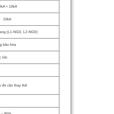
0kA + 10kA
10kA
gang (L1-NGD, L2-NGD)
ng bão hòa
c hồi
 đỏ cần thay thế
0 – 95%