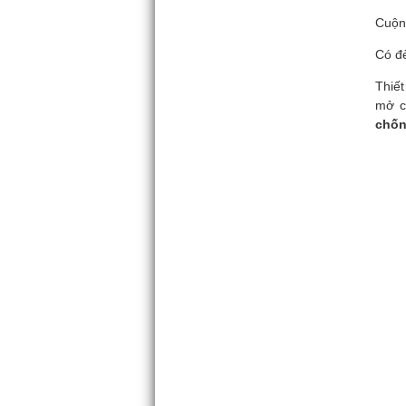
Cuộn 
Có đè
Thiết
mở cầ
chốn