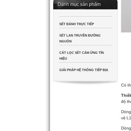
Danh mục sản phẩm
SÉT ĐÁNH TRỰC TIẾP
SÉT LAN TRUYỀN ĐƯỜNG
NGUỒN
CẮT LỌC SÉT CẢM ỨNG TÍN
HIỆU
GIẢI PHÁP HỆ THỐNG TIẾP ĐỊA
Có th
Thiết
độ th
Dòng 
vệ L1
Dòng 