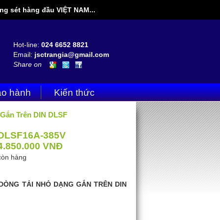
g sét hàng đầu VIỆT NAM...
Hot-line:
024 6652 8821
Email:
jsctrangia@gmail.com
Share on
o hành
Kiến thức
t Gắn Trên DIN DLSF
DLSF16A-385V
4.850.000
VNĐ
còn hàng
 DÒNG TẢI NHỎ DẠNG GẮN TRÊN DIN