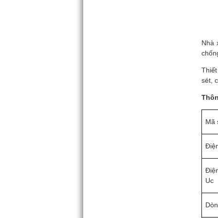
Nhà 
chống
Thiết
sét, 
Thôn
Mã 
Điệ
Điệ
Uc
Dòng