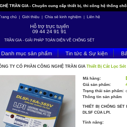
 TRẦN GIA - Chuyên cung cấp thiết bị, thi công hệ thống chốn
Trang chủ
Giới thiệu
Chia sẻ kinh nghiệm
Liên hệ
|
|
|
Hỗ trợ trực tuyến
09 44 24 91 91
TRẦN GIA - GIẢI PHÁP TOÀN DIỆN VỀ CHỐNG SÉT
Danh mục sản phẩm
Tin tức & Sự kiện
Bả
ÔNG TY CỔ PHẦN CÔNG NGHỆ TRẦN GIA
Thiết Bị Cắt Lọc Sé
Mã hàng:
Giá sản phẩm:
Trạng thái sản phẩm:
Thông tin sản phẩm
THIẾT BỊ CHỐNG SÉT
DLSF CỦA LPI.
Tính năng: