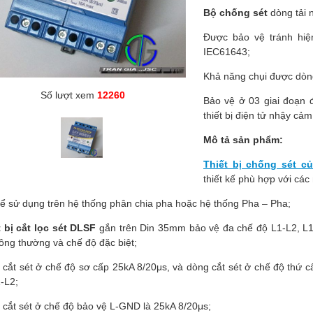
Bộ chống sét
dòng tải 
Được bảo vệ tránh hiệ
IEC61643;
Khả năng chụi được dòng
Số lượt xem
12260
Bảo vệ ở 03 giai đoạn 
thiết bị điện tử nhậy cảm
Mô tả sản phẩm:
Thiết bị chống sét củ
thiết kế phù hợp với cá
ể sử dụng trên hệ thống phân chia pha hoặc hệ thống Pha – Pha;
 bị cắt lọc sét
DLSF
gắn trên Din 35mm bảo vệ đa chế độ L1-L2, L
ông thường và chế độ đặc biệt;
cắt sét ở chế độ sơ cấp 25kA 8/20μs, và dòng cắt sét ở chế độ thứ
-L2;
cắt sét ở chế độ bảo vệ L-GND là 25kA 8/20μs;