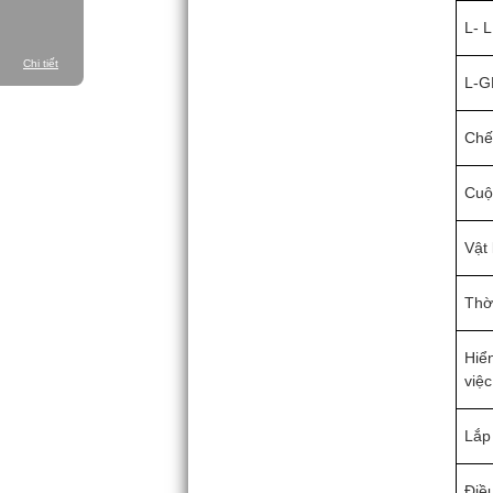
L- L
Chi tiết
L-
Chế
Cuộ
Vật 
Thờ
Hiể
việc
Lắp
Điều