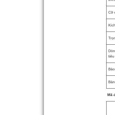
Cỡ 
Kíc
Trọ
Dòn
tiê
Bảo
Bản
Mã đ