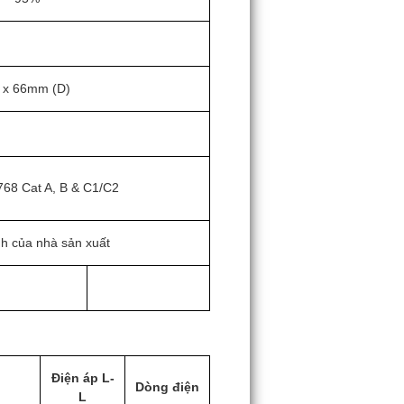
 x 66mm (D)
768 Cat A, B & C1/C2
h của nhà sản xuất
Điện áp L-
Dòng điện
L