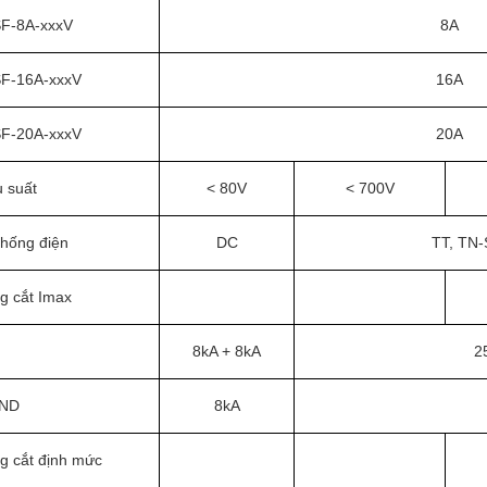
F-8A-xxxV
8A
F-16A-xxxV
16A
F-20A-xxxV
20A
u suất
< 80V
< 700V
thống điện
DC
TT, TN-
g cắt Imax
8kA + 8kA
2
GND
8kA
g cắt định mức