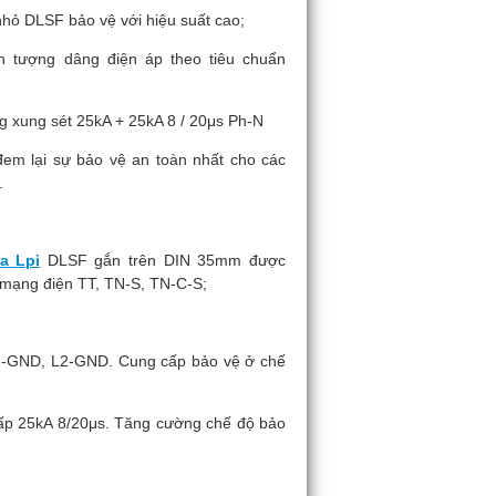
nhỏ DLSF bảo vệ với hiệu suất cao;
n tượng dâng điện áp theo tiêu chuẩn
 xung sét 25kA + 25kA 8 / 20μs Ph-N
đem lại sự bảo vệ an toàn nhất cho các
.
a Lpi
DLSF gắn trên DIN 35mm được
c mạng điện TT, TN-S, TN-C-S;
1-GND, L2-GND. Cung cấp bảo vệ ở chế
 cấp 25kA 8/20μs. Tăng cường chế độ bảo