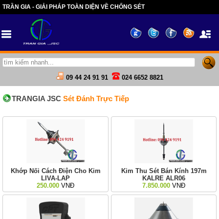
TRẦN GIA - GIẢI PHÁP TOÀN DIỆN VỀ CHỐNG SÉT
09 44 24 91 91
024 6652 8821
TRANGIA JSC
Sét Đánh Trực Tiếp
Khớp Nối Cách Điện Cho Kim
Kim Thu Sét Bán Kính 197m
LIVA-LAP
KALRE ALR06
250.000
VNĐ
7.850.000
VNĐ