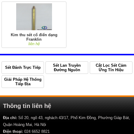
Kim thu sét cổ điển dạng
Franklin
liên hệ
Sét Lan Truyền
Cắt Lọc Sét Cảm
Sét Đánh Trực Tiếp
Đường Nguồn
Ứng Tín Hiệu
Giải Pháp Hệ Thống
Tiếp Địa
Thông tin liên hệ
Địa chỉ:
Số 20, ngõ 43, nghách 43/17, Phố Kim Đồng, Phường Giáp Bát,
Quận Hoàng Mai, Hà Nội
Điện thoại:
024 6652 8821