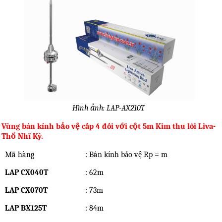
Hình ảnh: LAP-AX210T
Vùng bán kính bảo vệ cấp 4 đối với cột 5m Kim thu lôi Liva-
Thổ Nhĩ Kỳ.
Mã hàng
: Bán kính bảo vệ Rp = m
LAP CX040T
: 62m
LAP CX070T
: 73m
LAP BX125T
: 84m