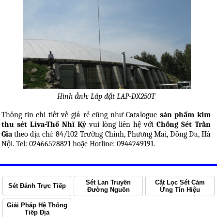
Hình ảnh: Lắp đặt LAP-DX250T
Thông tin chi tiết về giá rẻ cũng như Catalogue
sản phẩm kim
thu sét Liva-Thổ Nhĩ Kỳ
vui lòng liên hệ với
Chống Sét Trần
Gia
theo địa chỉ: 84/102 Trường Chinh, Phương Mai, Đống Đa, Hà
Nội. Tel: 02466528821 hoặc Hotline: 0944249191.
Sét Lan Truyền
Cắt Lọc Sét Cảm
Sét Đánh Trực Tiếp
Đường Nguồn
Ứng Tín Hiệu
Giải Pháp Hệ Thống
Tiếp Địa