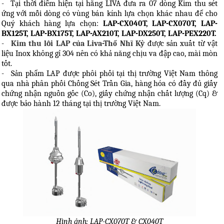
-
Tại thời điểm hiện tại hãng LIVA đưa ra 07 dòng Kim thu sét
ứng với mỗi dòng có vùng bán kính lựa chọn khác nhau để cho
Quý khách hàng lựa chọn:
LAP-CX040T, LAP-CX070T, LAP-
BX125T, LAP-BX175T, LAP-AX210T, LAP-DX250T, LAP-PEX220T.
-
Kim thu lôi LAP của Liva-Thổ Nhĩ Kỳ
được sản xuất từ vật
liệu Inox không gỉ 304 nên có khả năng chịu va đập cao, mài mòn
tốt.
-
Sản phẩm LAP được phôi phối tại thị trường Việt Nam thông
qua nhà phân phối Chống Sét Trần Gia, hàng hóa có đầy đủ giấy
chứng nhận nguồn gốc (Co), giấy chứng nhận chất lượng (Cq) &
được bảo hành 12 tháng tại thị trường Việt Nam.
Hình ảnh: LAP-CX070T & CX040T