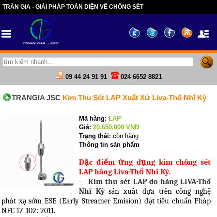
TRẦN GIA - GIẢI PHÁP TOÀN DIỆN VỀ CHỐNG SÉT
09 44 24 91 91
024 6652 8821
TRANGIA JSC
Kim Thu Sét LAP Xuất Xứ Liva-Thổ Nhĩ Kỳ
Mã hàng:
LAP
Giá:
20.650.000
VNĐ
Trạng thái:
còn hàng
Thông tin sản phẩm
Đặc điểm ứng dụng kim chống sét
LAP hãng Liva-Thổ Nhĩ Kỳ.
-
Kim thu sét LAP do hãng LIVA-Thổ
Nhĩ Kỳ
sản xuất dựa trên công nghệ
phát xạ sớm ESE (
Early Streamer Emision)
đạt tiêu chuẩn Pháp
NFC 17-102: 2011.