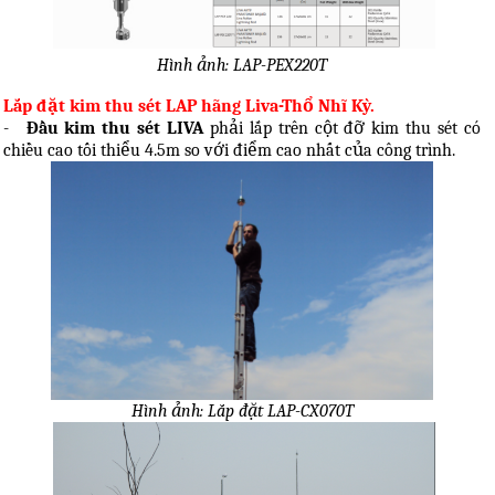
Hình ảnh: LAP-PEX220T
Lắp đặt kim thu sét LAP hãng Liva-Thổ Nhĩ Kỳ.
-
Đầu kim thu sét LIVA
phải lắp trên cột đỡ kim thu sét có
chiều cao tối thiểu 4.5m so với điểm cao nhất của công trình.
Hình ảnh: Lắp đặt LAP-CX070T