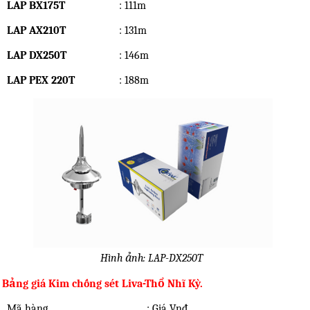
LAP BX175T
: 111m
LAP AX210T
: 131m
LAP DX250T
: 146m
LAP PEX 220T
: 188m
Hình ảnh: LAP-DX250T
Bảng giá Kim chống sét Liva-Thổ Nhĩ Kỳ.
Mã hàng
: Giá Vnđ