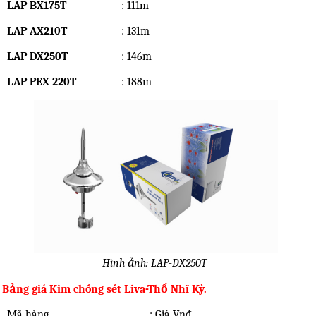
LAP BX175T
: 111m
LAP AX210T
: 131m
LAP DX250T
: 146m
LAP PEX 220T
: 188m
Hình ảnh: LAP-DX250T
Bảng giá Kim chống sét Liva-Thổ Nhĩ Kỳ.
Mã hàng
: Giá Vnđ