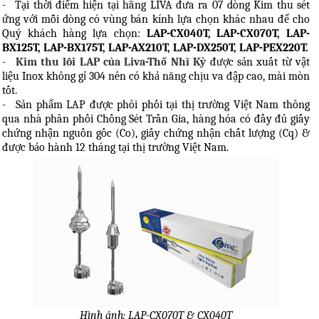
-
Tại thời điểm hiện tại hãng LIVA đưa ra 07 dòng Kim thu sét
ứng với mỗi dòng có vùng bán kính lựa chọn khác nhau để cho
Quý khách hàng lựa chọn:
LAP-CX040T, LAP-CX070T, LAP-
BX125T, LAP-BX175T, LAP-AX210T, LAP-DX250T, LAP-PEX220T.
-
Kim thu lôi LAP của Liva-Thổ Nhĩ Kỳ
được sản xuất từ vật
liệu Inox không gỉ 304 nên có khả năng chịu va đập cao, mài mòn
tốt.
-
Sản phẩm LAP được phôi phối tại thị trường Việt Nam thông
qua nhà phân phối Chống Sét Trần Gia, hàng hóa có đầy đủ giấy
chứng nhận nguồn gốc (Co), giấy chứng nhận chất lượng (Cq) &
được bảo hành 12 tháng tại thị trường Việt Nam.
Hình ảnh: LAP-CX070T & CX040T