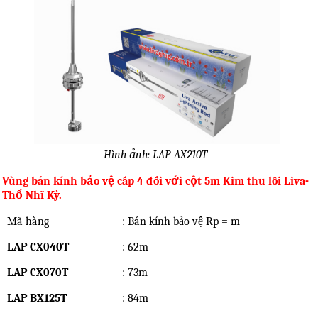
Hình ảnh: LAP-AX210T
Vùng bán kính bảo vệ cấp 4 đối với cột 5m Kim thu lôi Liva-
Thổ Nhĩ Kỳ.
Mã hàng
: Bán kính bảo vệ Rp = m
LAP CX040T
: 62m
LAP CX070T
: 73m
LAP BX125T
: 84m