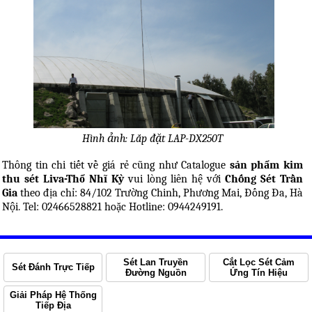
Hình ảnh: Lắp đặt LAP-DX250T
Thông tin chi tiết về giá rẻ cũng như Catalogue
sản phẩm kim
thu sét Liva-Thổ Nhĩ Kỳ
vui lòng liên hệ với
Chống Sét Trần
Gia
theo địa chỉ: 84/102 Trường Chinh, Phương Mai, Đống Đa, Hà
Nội. Tel: 02466528821 hoặc Hotline: 0944249191.
Sét Lan Truyền
Cắt Lọc Sét Cảm
Sét Đánh Trực Tiếp
Đường Nguồn
Ứng Tín Hiệu
Giải Pháp Hệ Thống
Tiếp Địa