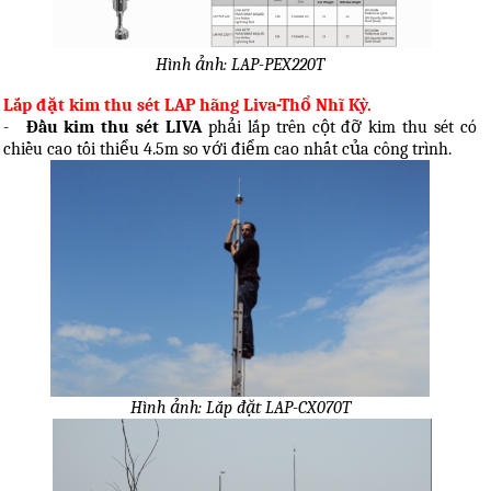
Hình ảnh: LAP-PEX220T
Lắp đặt kim thu sét LAP hãng Liva-Thổ Nhĩ Kỳ.
-
Đầu kim thu sét LIVA
phải lắp trên cột đỡ kim thu sét có
chiều cao tối thiểu 4.5m so với điểm cao nhất của công trình.
Hình ảnh: Lắp đặt LAP-CX070T