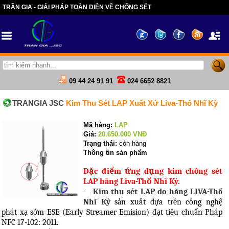
TRẦN GIA - GIẢI PHÁP TOÀN DIỆN VỀ CHỐNG SÉT
09 44 24 91 91
024 6652 8821
TRANGIA JSC
Kim Thu Sét LAP Xuất Xứ Liva-Thổ Nhĩ Kỳ
Mã hàng:
LAP
Giá:
20.650.000
VNĐ
Trạng thái:
còn hàng
Thông tin sản phẩm
Đặc điểm ứng dụng kim chống sét
LAP hãng Liva-Thổ Nhĩ Kỳ.
-
Kim thu sét LAP do hãng LIVA-Thổ
Nhĩ Kỳ
sản xuất dựa trên công nghệ
phát xạ sớm ESE (
Early Streamer Emision)
đạt tiêu chuẩn Pháp
NFC 17-102: 2011.