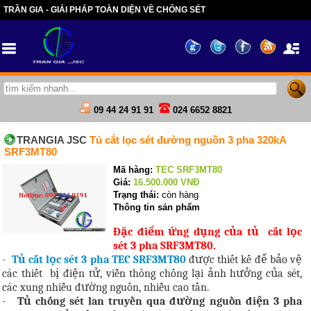
TRẦN GIA - GIẢI PHÁP TOÀN DIỆN VỀ CHỐNG SÉT
09 44 24 91 91
024 6652 8821
TRANGIA JSC
Tủ cắt lọc sét đường nguồn 3 pha 320kA
SRF3MT80
Mã hàng:
TEC SRF3MT80
Giá:
16.500.000
VNĐ
Trạng thái:
còn hàng
Thông tin sản phẩm
Đặc điểm ứng dụng của tủ cắt lọc
sét 3 pha SRF3MT80.
-
Tủ cắt lọc sét 3 pha TEC SRF3MT80
được thiết kế để bảo vệ
các thiết
bị điện tử, viễn thông chống lại ảnh hưởng của sét,
các xung nhiễu đường nguồn, nhiễu cao tần.
-
Tủ chống sét lan truyền qua đường nguồn điện 3 pha