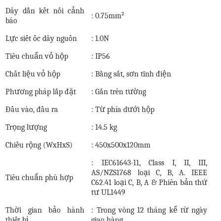
Dây dẫn kết nối cảnh
:
0
.
75mm²
báo
Lực siết ốc dây nguồn
:
1.0N
Tiêu chuẩn vỏ hộp
:
IP5
6
Chất liệu vỏ hộp
:
Bằng sắt, sơn tĩnh điện
Phương pháp lắp đặt
:
Gắn trên tường
Đầu vào, đầu ra
:
Từ phía dưới hộp
Trọng lượng
: 14.5
kg
Chiều rộng
(WxHxS)
: 450x500x120mm
: IEC61643-11, Class I, II, III,
AS/NZS1768 loại C, B, A. IEEE
Tiêu chuẩn phù hợp
C62.41 loại C, B, A & Phiên bản thứ
tư UL1449
Thời gian bảo hành
: Trong vòng 12 tháng kể từ ngày
thiết bị
giao hàng