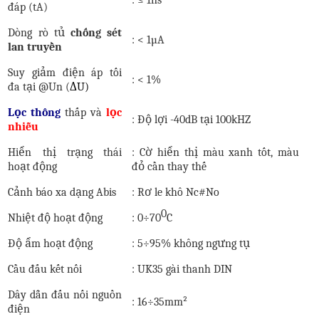
đáp
(tA)
Dòng
r
ò
tủ
chống sét
:
<
1
µ
A
lan truyền
Suy giảm điện áp tối
:
<
1%
đa
tại @
Un
(
Δ
U
)
Lọc thông
thấp và
lọc
:
Độ lợi -40dB tại 100kHZ
nhiễu
Hiển thị trạng thái
: Cờ hiển thị màu xanh tốt, màu
hoạt động
đỏ cần thay thế
Cảnh báo xa dạng Abis
:
Rơ le khô
Nc#No
0
Nhiệt độ hoạt động
:
0÷70
C
Độ ẩm hoạt động
:
5÷95%
không ngưng tụ
Cầu đấu kết nối
:
UK35 gài thanh DIN
Dây dẫn đấu nối nguồn
:
16÷35mm²
điện