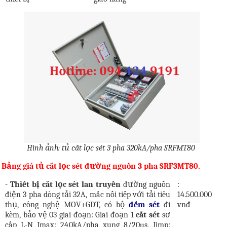
Hình ảnh: tủ cắt lọc sét 3 pha 320kA/pha SRFMT80
Bảng giá tủ cắt lọc sét đường nguồn 3 pha SRF3MT80.
-
Thiết bị cắt lọc sét lan truyền
đường nguồn
:
điện 3 pha dòng tải 32A, mắc nối tiếp với tải tiêu
14.500.000
thụ, công nghệ MOV+GDT, có bộ
đếm sét
đi
vnđ
kèm, bảo vệ 03 giai đoạn: Giai đoạn 1
cắt sét
sơ
cấp L-N Imax: 240kA/pha xung 8/20µs, Iimp: