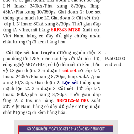
bảo vệ 03 giai đoạn: Giai đoạn 1
cắt sét
sơ cấp
L-N Imax: 240kA/Pha xung 8/20µs, Iimp:
45kA/Pha xung 10/350µs. Giai đoạn 2: Lọc sét
thông qua mạch lọc LC. Giai đoạn 3:
Cắt sét
thứ
cấp L-N Imax: 80kA xung 8/20µs. Thời gian đáp
ứng tA ≤ 1ns, mã hàng:
SRF363-MT80
. Xuất xứ:
Việt Nam, hàng có đầy đủ giấy chứng nhận
chất lượng Cq đi kèm hàng hóa.
-
Cắt lọc sét lan truyền
đường nguồn điện 3
:
pha dòng tải 125A, mắc nối tiếp với tải tiêu thụ,
16.500.000
công nghệ MOV+GDT, có bộ đếm sét đi kèm, bảo
vnđ vnđ
vệ 03 giai đoạn: Giai đoạn 1
cắt sét
sơ cấp L-N
Imax: 240kA/Pha xung 8/20µs, Iimp: 45kA /pha
xung 10/350µs. Giai đoạn 2:
Lọc sét
thông qua
mạch lọc LC. Giai đoạn 3:
Cắt sét
thứ cấp L-N
Imax: 80kA/pha xung 8/20µs. Thời gian đáp
ứng tA ≤ 1ns, mã hàng:
SRF3125-MT80
. Xuất
xứ: Việt Nam, hàng có đầy đủ giấy chứng nhận
chất lượng Cq đi kèm hàng hóa.