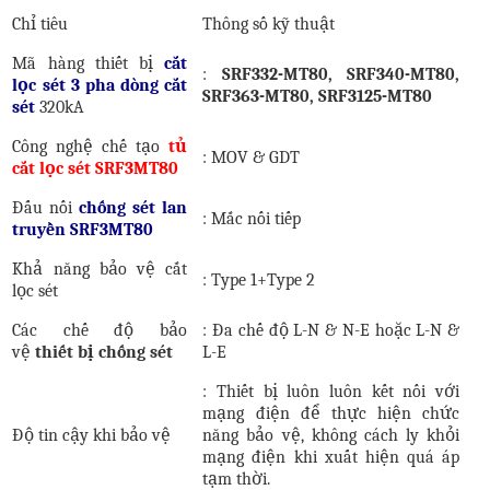
Chỉ tiêu
Thông số kỹ thuật
Mã hàng thiết bị
cắt
:
SRF332-MT80, SRF340-MT80,
lọc sét 3 pha dòng cắt
SRF363-MT80, SRF3125-MT80
sét
320kA
Công nghệ chế tạo
tủ
:
MOV
&
GDT
cắt lọc sét SRF3MT80
Đấu nối
chống sét lan
:
Mắc nối tiế
p
truyền SRF3MT80
Khả năng bảo vệ cắt
: Type 1+Type 2
lọc sét
Các chế độ bảo
: Đa chế độ L-N & N-E hoặc L-N &
vệ
thiết bị chống sét
L-E
: Thiết bị luôn luôn kết nối với
mạng điện để thực hiện chức
Độ tin cậy khi bảo vệ
năng bảo vệ, không cách ly khỏi
mạng điện khi xuất hiện quá áp
tạm thời
.