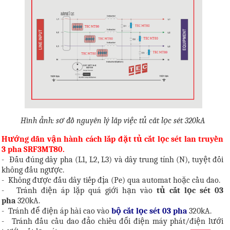
Hình ảnh: sơ đồ nguyên lý lắp việc tủ cắt lọc sét 320kA
Hướng dẫn vận hành cách lắp đặt tủ cắt lọc sét lan truyền
3 pha SRF3MT80.
-
Đấu đúng dây pha (L1, L2, L3) và dây trung tính (N), tuyệt đối
không đấu ngược.
-
Không được đấu dây tiếp địa (Pe) qua automat hoặc cầu dao.
-
Tránh điện áp lặp quá giới hạn vào
tủ cắt lọc sét 03
pha
320kA.
-
Tránh để điện áp hài cao vào
bộ cắt lọc sét 03 pha
320kA.
-
Tránh đấu cầu dao đảo chiều đổi điện máy phát/điện lưới