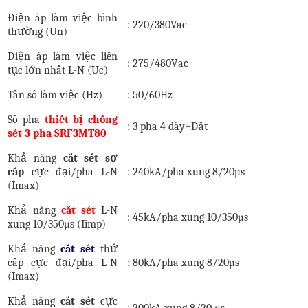
Điện áp làm việc bình
:
220
/380Vac
thường
(Un)
Điện áp làm việc liên
: 275/480
V
ac
tục lớn nhất
L-N (Uc)
Tần số làm việc (Hz)
: 50/60Hz
Số pha
thiết bị chống
: 3
pha
4
dây+
Đất
sét 3 pha SRF3MT80
Khả năng
cắt sét
sơ
cấp
cực đại/pha
L-N
: 240kA/pha xung
8/20µs
(Imax)
Khả năng
cắt sét
L-N
: 45kA/pha xung
10/350µs
xung 10/350
µs
(Iimp)
Khả năng
cắt sét
thứ
cấp
cực đại/pha
L-N
: 80kA/pha xung 8/20µs
(Imax)
Khả năng
cắt sét
cực
: 200kA xung 8/20 µs