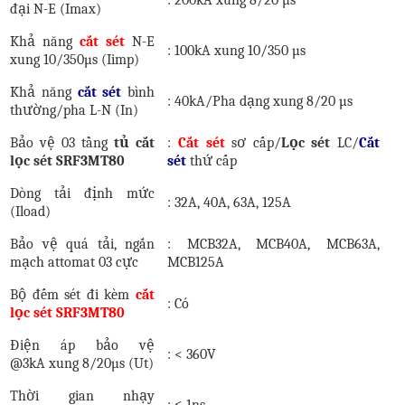
đại N-E (Imax)
Khả năng
cắt sét
N-E
: 100kA xung 10/350 µs
xung 10/350µs (Iimp)
Khả năng
cắt sét
bình
: 4
0kA
/Pha
dạng xung
8/20 µs
thường/pha
L-N (In)
Bảo vệ 03 tầng
tủ cắt
:
Cắt sét
sơ cấp/
Lọc sét
LC/
Cắt
lọc sét SRF3MT80
sét
thứ cấp
Dòng tải định mức
: 32
A
, 40A, 63A, 125A
(Iload)
Bảo vệ quá tải, ngắn
:
MCB
32A, MCB40A, MCB63A,
mạch
attomat 03 cực
MCB125A
Bộ đếm sét đi kèm
cắt
: Có
lọc sét SRF3MT80
Điện áp bảo vệ
:
<
360V
@3kA
xung
8/20µs
(Ut)
Thời gian nhạy
:
≤
1ns