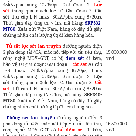
45kA/pha xung 10/350µs. Giai đoạn 2:
Lọc
sét
thông qua mạch lọc LC. Giai đoạn 3:
Cắt
sét
thứ cấp L-N Imax: 80kA/pha xung 8/20µs.
Thời gian đáp ứng tA ≤ 1ns, mã hàng:
SRF332-
MT80
. Xuất xứ: Việt Nam, hàng có đầy đủ giấy
chứng nhận chất lượng Cq đi kèm hàng hóa.
-
Tủ cắt lọc sét lan truyền
đường nguồn điện
:
3 pha dòng tải 40A, mắc nối tiếp với tải tiêu thụ,
15.000.000
công nghệ MOV+GDT, có bộ
đếm sét
đi kèm,
vnđ
bảo vệ 03 giai đoạn: Giai đoạn 1
cắt sét
sơ cấp
L-N Imax: 240kA/pha xung 8/20µs, Iimp:
45kA/pha xung 10/350µs. Giai đoạn 2:
Lọc
sét
thông qua mạch lọc LC. Giai đoạn 3:
Cắt
sét
thứ cấp L-N Imax: 80kA/pha xung 8/20µs.
Thời gian đáp ứng tA ≤ 1ns, mã hàng:
SRF340-
MT80
. Xuất xứ: Việt Nam, hàng có đầy đủ giấy
chứng nhận chất lượng Cq đi kèm hàng hóa.
-
Chống sét lan truyền
đường nguồn điện 3
:
pha dòng tải 63A, mắc nối tiếp với tải tiêu thụ,
15.500.000
công nghệ MOV+GDT, có
bộ đếm sét
đi kèm,
vnđ