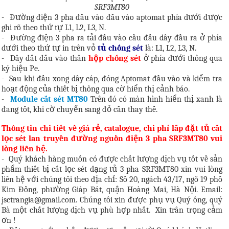
SRF3MT80
-
Đường điện 3 pha đầu vào đấu vào aptomat phía dưới được
ghi rõ theo thứ tự L1, L2, L3, N.
-
Đường điện 3 pha ra tải đấu vào cầu đấu dây đầu ra ở phía
dưới theo thứ tự in trên vỏ
tủ chống sét
là: L1, L2, L3, N.
-
Dây đất đấu vào thân
hộp chống sét
ở phía dưới thông qua
ký hiệu Pe.
-
Sau khi đấu xong dây cáp, đóng Aptomat đầu vào và kiểm tra
hoạt động của thiết bị thông qua cờ hiển thị cảnh báo.
-
Module cắt sét MT80
Trên đó có màn hình hiển thị xanh là
đang tốt, khi cờ chuyển sang đỏ cần thay thế.
Thông tin chi tiết về giá rẻ, catalogue, chi phí lắp đặt tủ cắt
lọc sét lan truyền đường nguồn điện 3 pha SRF3MT80 vui
lòng liên hệ.
-
Quý khách hàng muốn có được chất lượng dịch vụ tốt về sản
phẩm thiết bị cắt lọc sét dạng tủ 3 pha SRF3MT80 xin vui lòng
liên hệ với chúng tôi theo địa chỉ: Số 20, ngách 43/17, ngõ 19 phố
Kim Đồng, phường Giáp Bát, quận Hoàng Mai, Hà Nội. Email:
jsctrangia@gmail.com. Chúng tôi xin được phụ vụ Quý ông, quý
Bà một chất lượng dịch vụ phù hợp nhất.
Xin trân trọng cảm
ơn !