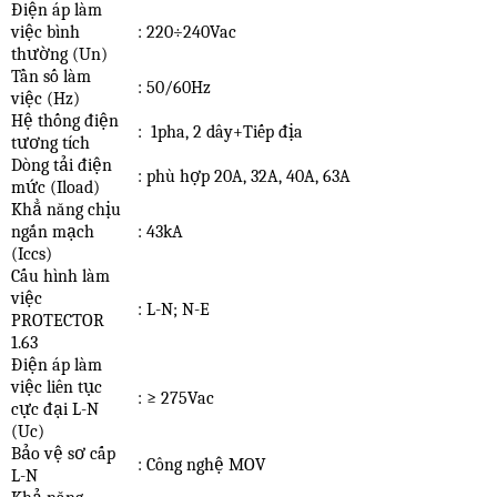
Điện áp làm
việc bình
: 220
÷
240Vac
thường (Un)
Tần số làm
: 50/60Hz
việc (Hz)
Hệ thống điện
:
1pha, 2 dây+Tiếp địa
tương tích
Dòng tải điện
: phù hợp
20A, 32A, 40A, 63A
mức (Iload)
Khẳ năng chịu
ngắn mạch
: 43kA
(Iccs)
Cấu hình làm
việc
: L-N; N-E
PROTECTOR
1.63
Điện áp làm
việc liên tục
:
≥
275Vac
cực đại L-N
(Uc)
Bảo vệ sơ cấp
: Công nghệ MOV
L-N