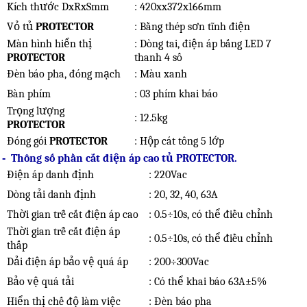
Kích thước DxRxSmm
: 420xx372x166mm
Vỏ tủ
PROTECTOR
: Bằng thép sơn tĩnh điện
Màn hình hiển thị
: Dòng tai, điện áp bắng LED 7
PROTECTOR
thanh 4 số
Đèn báo pha, đóng mạch
: Màu xanh
Bàn phím
: 03 phím khai báo
Trọng lượng
: 12.5kg
PROTECTOR
Đóng gói
PROTECTOR
: Hộp cát tông 5 lớp
-
Thông số phần cắt điện áp cao tủ PROTECTOR.
Điện áp danh định
: 220Vac
Dòng tải danh định
: 20, 32, 40, 63A
Thời gian trễ cắt điện áp cao
: 0.5
÷
10s, có thể điều chỉnh
Thời gian trễ cắt điện áp
: 0.5
÷
10s, có thể điều chỉnh
thấp
Dải điện áp bảo vệ quá áp
: 200
÷
300Vac
Bảo vệ quá tải
: Có thể khai báo 63A
±
5%
Hiển thị chế độ làm việc
: Đèn báo pha