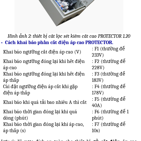
Hình ảnh 2: thiết bị cắt lọc sét kiêm cắt cao PROTECTOR 1.20
-
Cách khai báo phần cắt điện áp cao PROTECTOR.
: F1 (thường để
Khai báo ngưỡng cắt điện áp cao (V)
233V)
Khai báo ngưỡng đóng lại khi hết điện
: F2 (thường để
áp cao
228V)
Khai báo ngưỡng đóng lại khi hết điện
: F3 (thường để
áp thấp
183V)
Cài đặt ngưỡng điện áp cắt khi gặp
: F4 (thường để
điện áp thấp
178V)
: F5 (thường để
Khai báo khi quá tải bao nhiêu A thì cắt
40A)
Khai báo thời gian đóng lại khi quá
: F6 (thường để 1
dòng (phút)
phút)
Khai báo thời gian đóng lại khi áp cao,
: F7 (thường để
áp thấp (s)
10s)