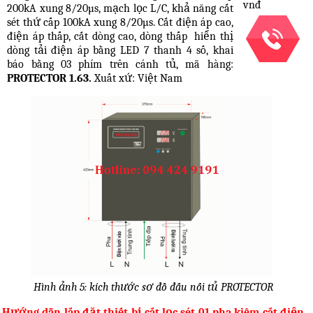
vnđ
200kA xung 8/20µs, mạch lọc L/C, khả năng cắt
sét thứ cấp 100kA xung 8/20µs. Cắt điện áp cao,
điện áp thấp, cắt dòng cao, dòng thấp
hiển thị
dòng tải điện áp bằng LED 7 thanh 4 số, khai
báo bằng 03 phím trên cánh tủ, mã hàng:
PROTECTOR 1.63.
Xuất xứ: Việt Nam
Hình ảnh 5: kích thước sơ đồ đấu nối tủ PROTECTOR
Hướng dẫn lắp đặt thiết bị cắt lọc sét 01 pha kiêm cắt điện