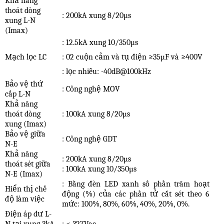
Khả năng
thoát dòng
: 200kA xung 8/20
µ
s
xung L-N
(Imax)
: 12.5kA xung 10/350
µ
s
Mạch lọc LC
: 02 cuộn cảm và tụ điện ≥35µF và ≥400V
: lọc nhiễu: -40dB@100kHz
Bảo vệ thứ
: Công nghệ MOV
cấp L-N
Khả năng
thoát dòng
: 100kA xung 8/20
µ
s
xung (Imax)
Bảo vệ giữa
: Công nghệ GDT
N-E
Khả năng
: 200kA xung 8/20
µ
s
thoát sét giữa
: 100kA xung 10/350
µ
s
N-E (Imax)
: Bằng đèn LED xanh số phần trăm hoạt
Hiển thị chế
động (%) của các phần tử cắt sét theo 6
độ làm việc
mức: 100%, 80%, 60%, 40%, 20%, 0%.
Điện áp dư L-
N tại xung 3kA
: < 327Vac