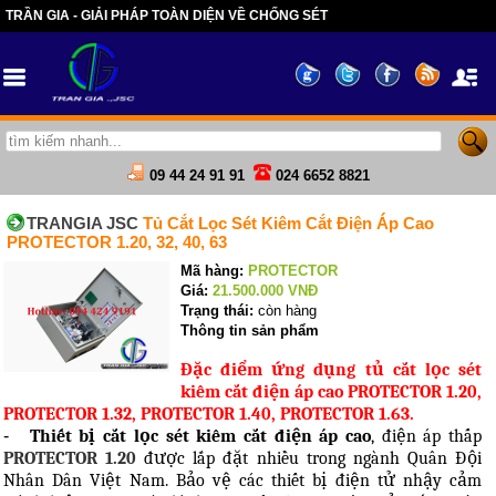
TRẦN GIA - GIẢI PHÁP TOÀN DIỆN VỀ CHỐNG SÉT
09 44 24 91 91
024 6652 8821
TRANGIA JSC
Tủ Cắt Lọc Sét Kiêm Cắt Điện Áp Cao
PROTECTOR 1.20, 32, 40, 63
Mã hàng:
PROTECTOR
Giá:
21.500.000
VNĐ
Trạng thái:
còn hàng
Thông tin sản phẩm
Đặc điểm ứng dụng tủ cắt lọc sét
kiêm cắt điện áp cao PROTECTOR 1.20,
PROTECTOR 1.32, PROTECTOR 1.40, PROTECTOR 1.63.
-
Thiết bị cắt lọc sét kiêm cắt điện áp cao
, điện áp thấp
PROTECTOR 1.20
được lắp đặt nhiều trong ngành Quân Đội
Nhân Dân Việt Nam. Bảo vệ các thiết bị điện tử nhậy cảm