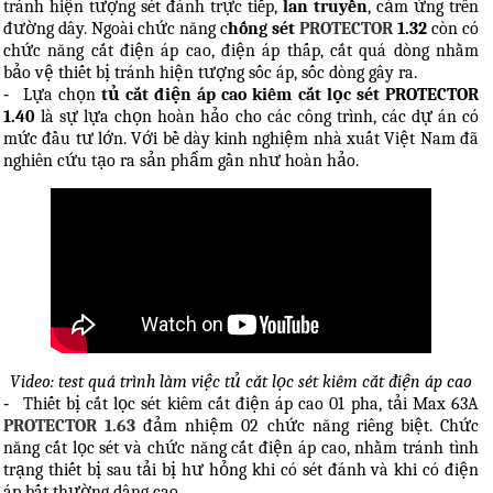
tránh hiện tượng sét đánh trực tiếp,
lan truyền
, cảm ứng trên
đường dây. Ngoài chức năng c
hống sét
PROTECTOR
1.32
còn có
chức năng cắt điện áp cao, điện áp thấp, cắt quá dòng nhằm
bảo vệ thiết bị tránh hiện tượng sốc áp, sốc dòng gây ra.
-
Lựa chọn
tủ cắt điện áp cao kiêm cắt lọc sét PROTECTOR
1.40
là sự lựa chọn hoàn hảo cho các công trình, các dự án có
mức đầu tư lớn. Với bề dày kinh nghiệm nhà xuất Việt Nam đã
nghiên cứu tạo ra sản phẩm gần như hoàn hảo.
Video: test quá trình làm việc tủ cắt lọc sét kiêm cắt điện áp cao
-
Thiết bị cắt lọc sét kiêm cắt điện áp cao 01 pha, tải Max 63A
PROTECTOR 1.63
đảm nhiệm 02 chức năng riêng biệt. Chức
năng cắt lọc sét và chức năng cắt điện áp cao, nhằm tránh tình
trạng thiết bị sau tải bị hư hỏng khi có sét đánh và khi có điện
áp bất thường dâng cao.