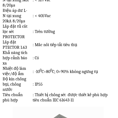
8/20
µ
s
Điện áp dư L-
N tại xung
: < 405Vac
20kA 8/20
µ
s
Lắp đặt tủ cắt
lọc sét
: Trên tường
PROTECTOR
Lắp đặt
: Mắc nối tiếp tải tiêu thụ
PTECTOR 1.63
Khả năng tích
hợp cảnh báo
: Có
xa
Nhiệt độ làm
0
0
: -10
C
÷
80
C; 0
÷
90% không ngưng tụ
việc/độ ẩm
Độ kín chống
bụi, chống
: IP55
nước
Tiêu chuẩn
: Thiết bị chống sét
được thiết kế phù hợp
phù hợp
tiêu chuẩn IEC 61643-11