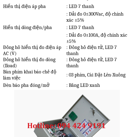
Hiển thị điện áp pha
: LED 7 thanh
: Dải đo 0
±
300Vac, độ chính
xác
±
5%
Hiển thị dòng điện/pha
: LED 7 thanh
: Dải đo 0
±
100A, độ chính xác
±
5%
Đồng hồ hiển thị đo điện áp
: Đồng hồ điện tử, LED 7
AC (V)
thanh
Đồng hồ hiển thị đo dòng
: Đồng hồ điện tử, LED 7
(Iload)
thanh
Bàn phím khai báo chế độ
: 03 phím, Cài Đặt-Lên-Xuống
làm việc
Đèn báo pha đóng/mở
: Bằng LED xanh