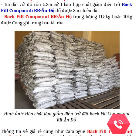
- 1m dài với độ rộn 0.3m cứ 1 bao hợp chất giảm điện trở
Back
Fill Compounb RR-Ấn Độ
đổ được 3m chiều dài.
-
Back Fill Compound RR-Ấn Độ
trọng lượng 11.5kg hoặc 10kg
được đóng gói trong bao tải rứa.
Hình ảnh: Hóa chất làm giảm điện trở đất Back Fill Compound
RR-Ấn Độ
Thông tin về giá rẻ cũng như Catalogue
Back Fill Compound