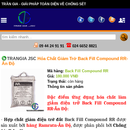
TRẦN GIA - GIẢI PHÁP TOÀN DIỆN VỀ CHỐNG SÉT
09 44 24 91 91
024 6652 8821
TRANGIA JSC
Hóa Chất Giảm Trở Back Fill Compound RR-
Ấn Độ
Mã hàng:
Back Fill Compound RR
Giá:
180.000
VNĐ
Trạng thái:
còn hàng
Thông tin sản phẩm
Đặc điểm ứng dụng hóa chất làm
giảm điện trở Back Fill Compound
RR-Ấn Độ:
-
Hợp chất giảm điện trở đất
Back Fill Compound RR
được
sản xuất bởi
hãng Ramratn-Ấn Độ
, được phân phối bởi
Chống