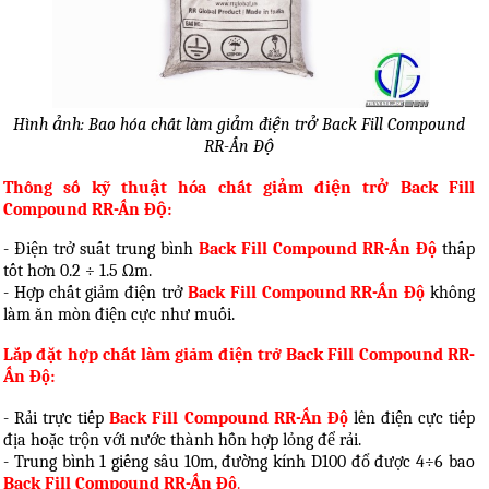
Hình ảnh: Bao hóa chất làm giảm điện trở Back Fill Compound
RR-Ấn Độ
Thông số kỹ thuật hóa chất giảm điện trở Back Fill
Compound RR-Ấn Độ:
- Điện trở suất trung bình
Back Fill Compound RR-Ấn Độ
thấp
tốt hơn 0.2
÷
1.5
Ω
m.
- Hợp chất giảm điện trở
Back Fill Compound RR-Ấn Độ
không
làm ăn mòn điện cực như muối.
Lắp đặt hợp chất làm giảm điện trở Back Fill Compound RR-
Ấn Độ:
- Rải trực tiếp
Back Fill Compound RR-Ấn Độ
lên điện cực tiếp
địa hoặc trộn với nước thành hỗn hợp lỏng để rải.
- Trung bình 1 giếng sâu 10m, đường kính D100 đổ được 4
÷
6 bao
Back Fill Compound RR-Ấn Độ
.