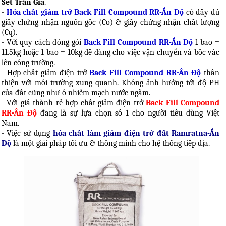
Sét Trần Gia
.
-
Hóa chất giảm trở Back Fill Compound RR-Ấn Độ
có đầy đủ
giấy chứng nhận nguồn gốc (Co) & giấy chứng nhận chất lượng
(Cq).
- Với quy cách đóng gói
Back Fill Compound RR-Ấn Độ
1 bao =
11.5kg hoặc 1 bao = 10kg dễ dàng cho việc vận chuyển và bốc vác
lên công trường.
- Hợp chất giảm điện trở
Back Fill Compound RR-Ấn Độ
thân
thiện với môi trường xung quanh. Không ảnh hưởng tới độ PH
của đất cũng như ô nhiễm mạch nước ngầm.
- Với giá thành rẻ hợp chất giảm điện trở
Back Fill Compound
RR-Ấn Độ
đang là sự lựa chọn số 1 cho người tiêu dùng Việt
Nam.
- Việc sử dụng
hóa chất làm giảm điện trở đất Ramratna-Ấn
Độ
là một giải pháp tối ưu & thông minh cho hệ thống tiếp địa.