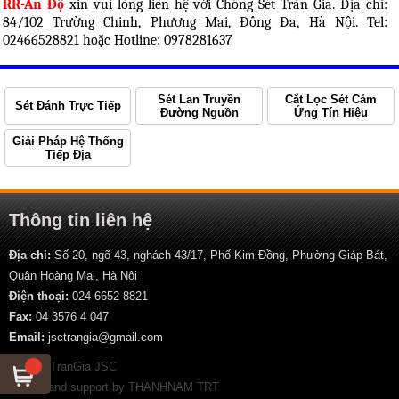
RR-Ấn Độ
xin vui lòng liên hệ với Chống Sét Trần Gia. Địa chỉ:
84/102 Trường Chinh, Phương Mai, Đống Đa, Hà Nội. Tel:
02466528821 hoặc Hotline: 0978281637
Sét Lan Truyền
Cắt Lọc Sét Cảm
Sét Đánh Trực Tiếp
Đường Nguồn
Ứng Tín Hiệu
Giải Pháp Hệ Thống
Tiếp Địa
Thông tin liên hệ
Địa chỉ:
Số 20, ngõ 43, nghách 43/17, Phố Kim Đồng, Phường Giáp Bát,
Quận Hoàng Mai, Hà Nội
Điện thoại:
024 6652 8821
Fax:
04 3576 4 047
Email:
jsctrangia@gmail.com
© 2013 TranGia JSC
Design and support by
THANHNAM TRT