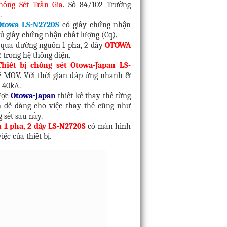
hống Sét Trần Gia
. Số 84/102 Trường
.
 Otowa LS-N2720S
có giấy chứng nhận
ủ giấy chứng nhận chất lượng (Cq).
 qua đường nguồn 1 pha, 2 dây
OTOWA
 trong hệ thống điện.
Thiết bị chống sét Otowa-Japan LS-
 MOV. Với thời gian đáp ứng nhanh &
i 40kA.
ược
Otowa-Japan
thiết kế thay thế từng
ên dễ dàng cho việc thay thế cũng như
 sét sau này.
 1 pha, 2 dây LS-N2720S
có màn hình
iệc của thiết bị.