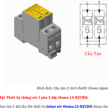
Hình ảnh: Cấu tạo & kích thước Otowa-Japa
đặt Thiết bị chống sét 1 pha 2 dây Otowa LS-N2720S:
ng chú ý khi lắp đặt thiết bị
chống sét Otowa LS-N2720S
dùng cho 