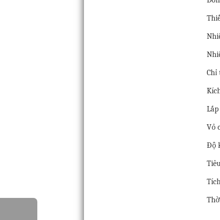
Thiế
Nhiệ
Nhiệ
Chỉ 
Kíc
Lắp
Vỏ 
Độ 
Tiê
Tíc
Thờ