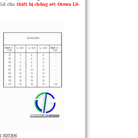
25A cho
thiết bị chống sét Otowa LS-
LS-N2720S