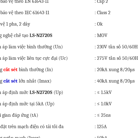
 bảo vệ theo EN 61643-11
: Cấp 2
bảo vệ theo IEC 61643-11
: Class 2
vệ 1 pha, 2 dây
: Ok
g nghệ chế tạo
LS-N2720S
: MOV
n áp làm việc bình thường (Un)
: 230V tần số 50/60H
 áp làm việc liên tục cực đại (Uc)
: 275V tần số 50/60
ng
cắt sét
bình thường (In)
: 20kA xung 8/20µs
ng
cắt sét
lớn nhất (Imax)
: 40kA xung 8/20µs
n áp định mức
LS-N2720S
(Up)
: ≤ 1.5kV
n áp định mức tại 5kA (Up)
: ≤ 1.0kV
i gian đáp ứng (tA)
: ≤ 25ns
đặt trên mạch điện có tải tối đa
: 125A
g ngắn mạch (Isccr)
: 50kA