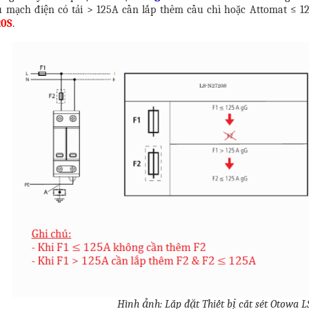
u mạch điện có tải > 125A cần lắp thêm cầu chì hoặc Attomat ≤ 1
20S
.
Hình ảnh: Lắp đặt Thiết bị cắt sét Otowa 