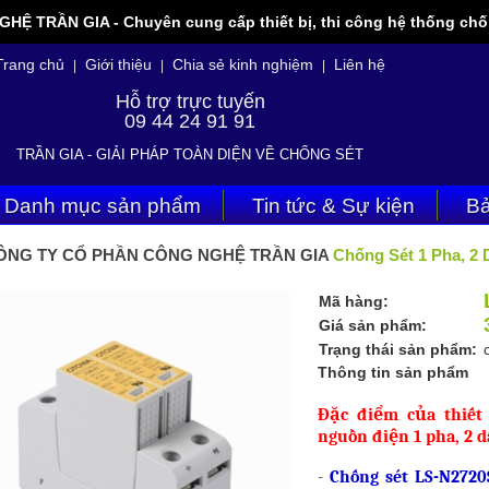
 TRẦN GIA - Chuyên cung cấp thiết bị, thi công hệ thống chốn
Trang chủ
Giới thiệu
Chia sẻ kinh nghiệm
Liên hệ
|
|
|
Hỗ trợ trực tuyến
09 44 24 91 91
TRẦN GIA - GIẢI PHÁP TOÀN DIỆN VỀ CHỐNG SÉT
Danh mục sản phẩm
Tin tức & Sự kiện
Bả
ÔNG TY CỔ PHẦN CÔNG NGHỆ TRẦN GIA
Chống Sét 1 Pha, 2
Mã hàng:
Giá sản phẩm:
Trạng thái sản phẩm:
Thông tin sản phẩm
Đặc điểm của thiết
nguồn điện 1 pha, 2 d
-
Chống sét LS-N2720