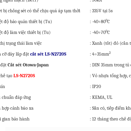
t bị chống sét có thể chịu quá áp tạm thời
: 335V tại 5s
0
t độ bảo quản thiết bị (Tu)
: -40÷80
C
0
t độ làm việc thiết bị (Tu)
: -40÷70
C
thị trạng thái làm việc
: Xanh (tốt) đỏ (cần 
2
h cỡ dây lắp đặt
cắt sét LS-N2720S
: 4÷35mm
 đặt
Cắt sét Otowa-Japan
: DIN 35mm trong tủ 
chế tạo
LS-N2720S
: Vỏ nhựa tổng hợp, 
kín
: IP20
u chuẩn đáp ứng
: KEMA, UL
h hợp cảnh báo xa
: Sẵn có, tiếp điểm k
i gian bảo hành
: 12 tháng theo chế 