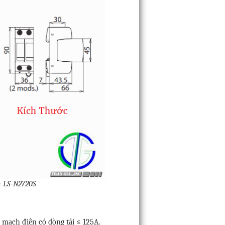
n LS-N2720S
mạch điện có dòng tải ≤ 125A.