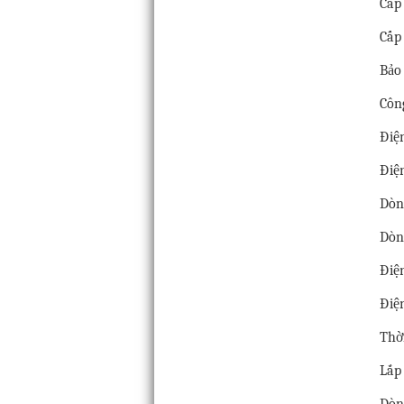
Cấp
Cấp 
Bảo 
Côn
Điệ
Điện
Dò
Dò
Điệ
Điệ
Thờ
Lắp 
Dòn