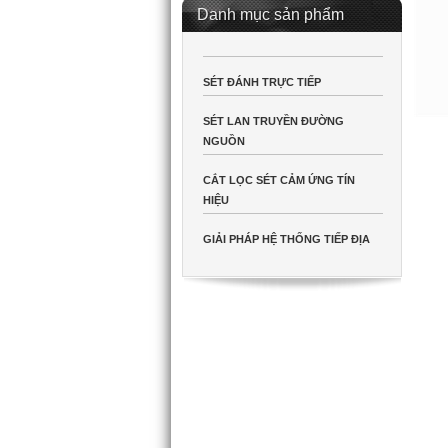
Danh mục sản phẩm
SÉT ĐÁNH TRỰC TIẾP
SÉT LAN TRUYỀN ĐƯỜNG
NGUỒN
CẮT LỌC SÉT CẢM ỨNG TÍN
HIỆU
GIẢI PHÁP HỆ THỐNG TIẾP ĐỊA