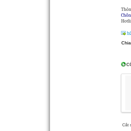
Thông
Chốn
Hotli
hỏ
Chia
C
Cắt 