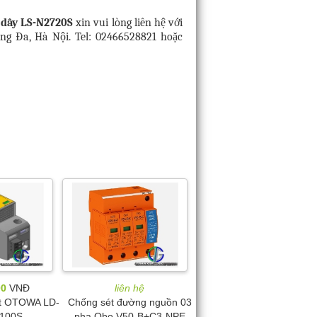
2 dây LS-N2720S
xin vui lòng liên hệ với
ng Đa, Hà Nội. Tel: 02466528821 hoặc
00
VNĐ
liên hệ
ét OTOWA LD-
Chống sét đường nguồn 03
100S
pha Obo V50-B+C3-NPE