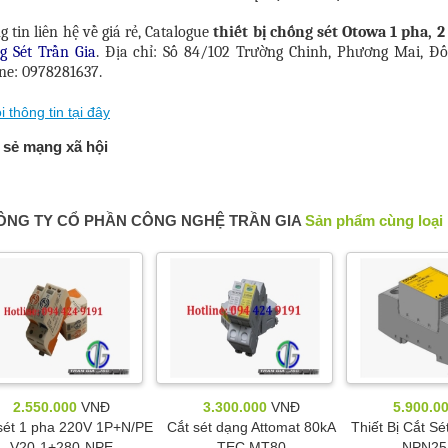
 tin liên hệ về giá rẻ, Catalogue
thiết bị chống sét Otowa 1 pha, 
g Sét Trần Gia
. Địa chỉ: Số 84/102 Trường Chinh, Phương Mai, Đố
ne: 0978281637.
i thông tin tại đây
 sẻ mạng xã hội
ÔNG TY CỔ PHẦN CÔNG NGHỆ TRẦN GIA
Sản phẩm cùng loại
2.550.000
VNĐ
3.300.000
VNĐ
5.900.0
sét 1 pha 220V 1P+N/PE
Cắt sét dạng Attomat 80kA
Thiết Bị Cắt S
V20-1+280-NPE
TEC MT80
NPN25