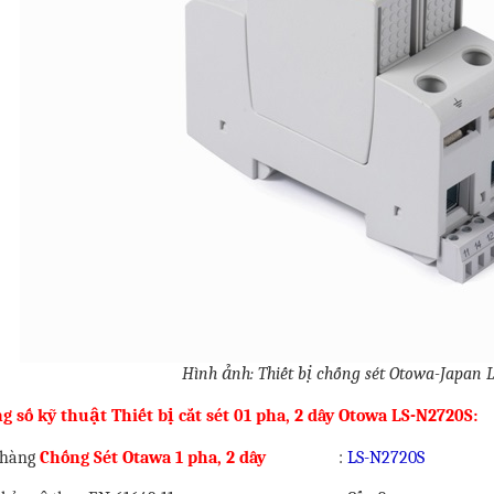
Hình ảnh: Thiết bị chống sét Otowa-Japan 
g số kỹ thuật Thiết bị cắt sét 01 pha, 2 dây Otowa LS-N2720S:
 hàng
Chống Sét Otawa 1 pha, 2 dây
:
LS-N2720S