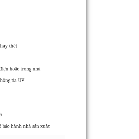
thay thế)
điện hoặc trong nhà
chống tia UV
hô
độ bảo hành nhà sản xuất