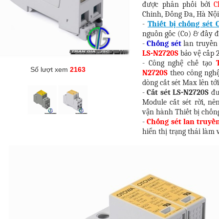
được phân phối bởi
C
Chinh, Đống Đa, Hà Nội
-
Thiết bị chống sét
nguồn gốc (Co) & đầy đ
-
Chống sét
lan truyền
LS-N2720S
bảo vệ cấp 2
- Công nghệ chế tạo
Số lượt xem
2163
N2720S
theo công nghệ
dòng cắt sét Max lên tớ
-
Cắt sét LS-N2720S
đ
Module cắt sét rời, n
vận hành Thiết bị chống
-
Chống sét lan truyền
hiển thị trạng thái làm v