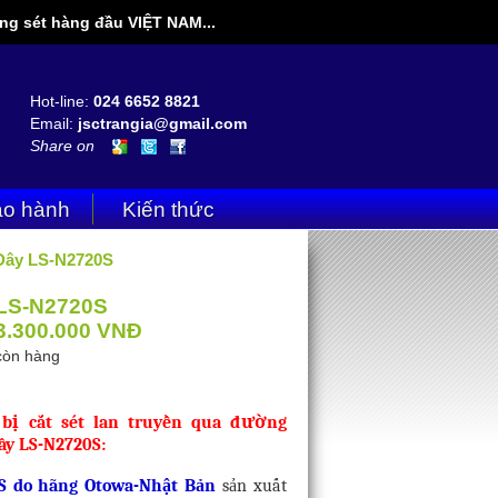
g sét hàng đầu VIỆT NAM...
Hot-line:
024 6652 8821
Email:
jsctrangia@gmail.com
Share on
o hành
Kiến thức
 Dây LS-N2720S
LS-N2720S
3.300.000
VNĐ
còn hàng
 bị cắt sét lan truyền qua đường
ây LS-N2720S:
S do hãng Otowa-Nhật Bản
sản xuất