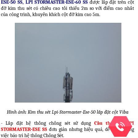
ESE-50 SS, LPI STORMASTER-ESE-60 SS
được lắp đặt trên cột
đỡ kim thu sét có chiều cao tối thiểu 2m so với điểm cao nhất
của công trình, khuyến khích cột đỡ kim cao 5m.
Hình ảnh: Kim thu sét Lpi-Stormaster-Ese-50 lắp đặt cột Viba
- Lắp đặt hệ thống chống sét sử dụng
Cầu thu sét LPI
STORMASTER-ESE SS
đơn giản nhưng hiệu quả, dễ dàng trong
việc bảo trì hệ thống Chống Sét.