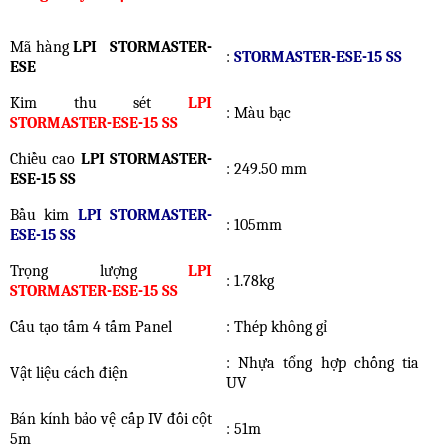
Mã hàng
LPI STORMASTER-
:
STORMASTER-ESE-15 SS
ESE
Kim thu sét
LPI
: Màu bạc
STORMASTER-ESE-15 SS
Chiều cao
LPI STORMASTER-
: 249.50 mm
ESE-15 SS
Bầu kim
LPI STORMASTER-
: 105mm
ESE-15 SS
Trọng lượng
LPI
: 1.78kg
STORMASTER-ESE-15 SS
Cấu tạo tấm 4 tấm Panel
: Thép không gỉ
: Nhựa tổng hợp chống tia
Vật liệu cách điện
UV
Bán kính bảo vệ cấp IV đối cột
: 51m
5m