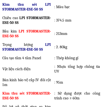
Kim thu sét
LPI
: Màu bạc
STORMASTER-ESE-50 SS
Chiều cao
LPI STORMASTER-
: 374.5 mm
ESE-50 SS
Bầu kim
LPI STORMASTER-
: 213mm
ESE-50 SS
Trọng lượng
LPI
: 2. 80kg
STORMASTER-ESE-50 SS
Cấu tạo tấm 4 tấm Panel
: Thép không gỉ
: Nhựa tổng hợp chống tia
Vật liệu cách điện
UV
Bán kính bảo vệ cấp IV đối cột
: 95m
5m
Kim thu sét STORMASTER-
: Sử dụng được cho công
ESE-50 SS
trình cao ≥ 60m
Độ lợi về thời gian so kim