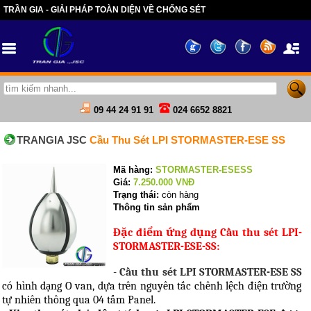
TRẦN GIA - GIẢI PHÁP TOÀN DIỆN VỀ CHỐNG SÉT
09 44 24 91 91
024 6652 8821
TRANGIA JSC
Cầu Thu Sét LPI STORMASTER-ESE SS
Mã hàng:
STORMASTER-ESESS
Giá:
7.250.000
VNĐ
Trạng thái:
còn hàng
Thông tin sản phẩm
Đặc điểm ứng dụng Cầu thu sét LPI-
STORMASTER-ESE-SS:
-
Cầu thu sét LPI STORMASTER-ESE SS
có hình dạng O van, dựa trên nguyên tắc chênh lệch điện trường
tự nhiên thông qua 04 tấm Panel.