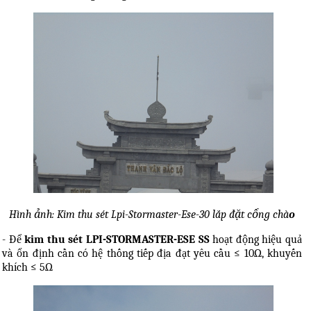
Hình ảnh: Kim thu sét Lpi-Stormaster-Ese-30 lắp đặt cổng chà
o
- Để
kim thu sét LPI-STORMASTER-ESE SS
hoạt động hiệu quả
và ổn định cần có hệ thống tiếp địa đạt yêu cầu ≤ 10Ω, khuyến
khích ≤ 5Ω