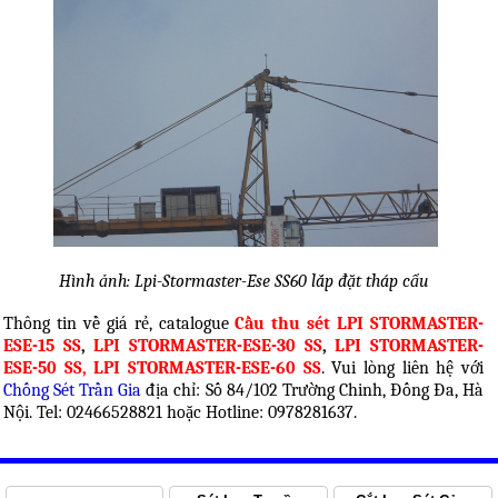
Hình ảnh: Lpi-Stormaster-Ese SS60 lắp đặt tháp cẩu
Thông tin về giá rẻ, catalogue
Cầu thu sét
LPI STORMASTER-
ESE-15 SS
,
LPI STORMASTER-ESE-30 SS
,
LPI STORMASTER-
ESE-50 SS, LPI STORMASTER-ESE-60 SS
. Vui lòng liên hệ với
Chống Sét Trần Gia
địa chỉ: Số 84/102 Trường Chinh, Đống Đa, Hà
Nội. Tel: 02466528821 hoặc Hotline: 0978281637.