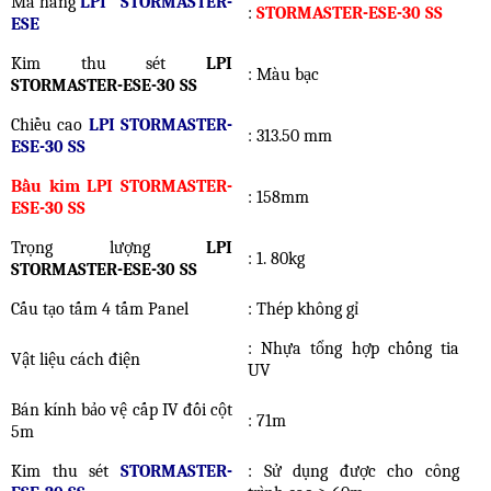
Mã hàng
LPI STORMASTER-
:
STORMASTER-ESE-30 SS
ESE
Kim thu sét
LPI
: Màu bạc
STORMASTER-ESE-30 SS
Chiều cao
LPI STORMASTER-
: 313.50 mm
ESE-30 SS
Bầu kim LPI STORMASTER-
: 158mm
ESE-30 SS
Trọng lượng
LPI
: 1. 80kg
STORMASTER-ESE-30 SS
Cấu tạo tấm 4 tấm Panel
: Thép không gỉ
: Nhựa tổng hợp chống tia
Vật liệu cách điện
UV
Bán kính bảo vệ cấp IV đối cột
: 71m
5m
Kim thu sét
STORMASTER-
: Sử dụng được cho công