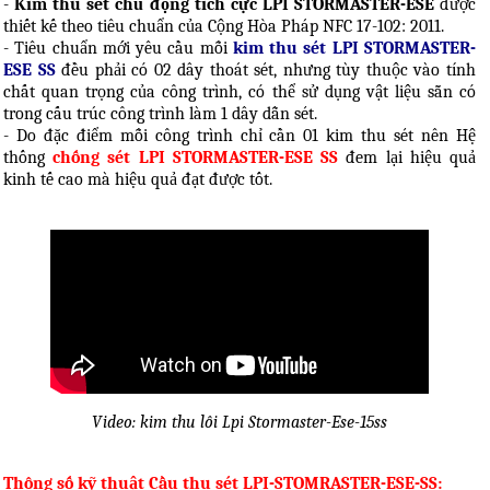
-
Kim thu sét chủ động tích cực LPI STORMASTER-ESE
được
thiết kế theo tiêu chuẩn của Cộng Hòa Pháp NFC 17-102: 2011.
- Tiêu chuẩn mới yêu cầu mỗi
kim thu sét LPI STORMASTER-
ESE SS
đều phải có 02 dây thoát sét, nhưng tùy thuộc vào tính
chất quan trọng của công trình, có thể sử dụng vật liệu sẵn có
trong cấu trúc công trình làm 1 dây dẫn sét.
- Do đặc điểm mỗi công trình chỉ cần 01 kim thu sét nên Hệ
thống
chống sét LPI STORMASTER-ESE SS
đem lại hiệu quả
kinh tế cao mà hiệu quả đạt được tốt.
Video: kim thu lôi Lpi Stormaster-Ese-15ss
Thông số kỹ thuật Cầu thu sét LPI-STOMRASTER-ESE-SS: