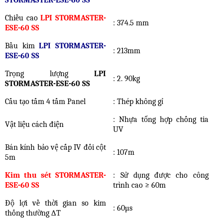
Chiều cao
LPI STORMASTER-
: 374.5 mm
ESE-60 SS
Bầu kim
LPI STORMASTER-
: 213mm
ESE-60 SS
Trọng lượng
LPI
: 2. 90kg
STORMASTER-ESE-60 SS
Cấu tạo tấm 4 tấm Panel
: Thép không gỉ
: Nhựa tổng hợp chống tia
Vật liệu cách điện
UV
Bán kính bảo vệ cấp IV đối cột
: 107m
5m
Kim thu sét STORMASTER-
: Sử dụng được cho công
ESE-60 SS
trình cao ≥ 60m
Độ lợi về thời gian so kim
: 60µs
thống thường ∆T